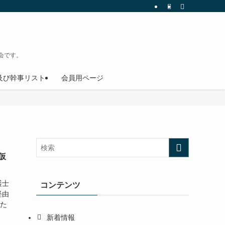
会です。
及び幹事リスト
会員用ページ
仮
護士
コンテンツ
経由
いた
新着情報