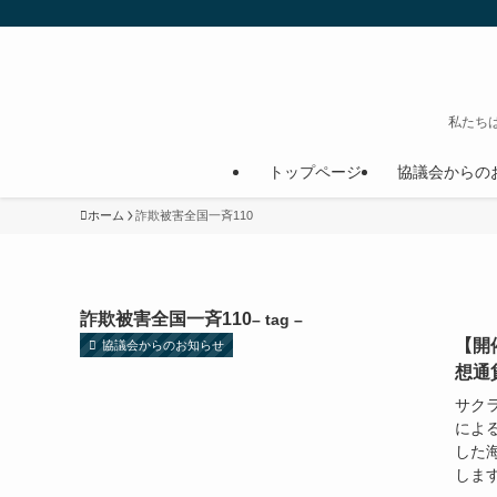
私たち
トップページ
協議会からの
ホーム
詐欺被害全国一斉110
詐欺被害全国一斉110
– tag –
【開
協議会からのお知らせ
想通
サク
によ
した
します