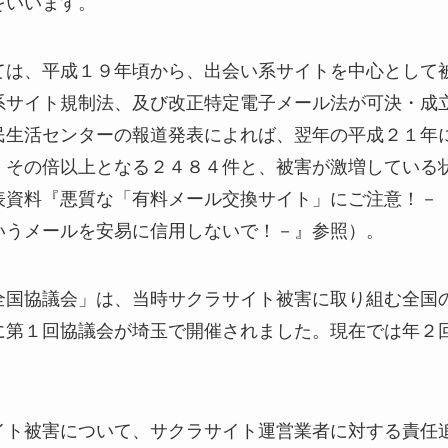
をいいます。
ては、平成１９年頃から、出会い系サイトを中心として
系サイト規制法、及び改正特定電子メール法が可決・成
民生活センターの報道発表によれば、翌年の平成２１年
、その倍以上となる２４８４件と、被害が激増している
表資料『悪質な「有料メール交換サイト」にご注意！－
いうメールを安易に信用しないで！－』参照）。
全国協議会」は、当時サクラサイト被害に取り組む全国
に第１回協議会が埼玉で開催されました。現在では年２
イト被害について、サクラサイト運営業者に対する責任